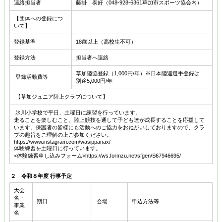
連絡担当者
藤掛 泰好（048-928-6361草加市スポーツ協会内）
【団体への登録につ
いて】
登録基準
18歳以上（高校生不可）
登録方法
担当者へ連絡
草加陸協登録（1,000円/年）※日本陸連選手登録は
登録活動費等
別途5,000円/年
【草加ジュニア陸上クラブについて】
氷川小学校で平日、土曜日に練習を行っています。
走ることを楽しむこと、陸上競技を通して子ども達が成長することを応援して
います。保護者の皆様にも活動へのご協力をおねがいしておりますので、クラ
ブの趣旨をご理解の上ご参加ください。
https://www.instagram.com/wasippanax/
体験練習を土曜日に行っています。
<体験練習申し込みフォーム>https://ws.formzu.net/sfgen/S67946695/
２
令和８年度 行事予定
大会
名・
期日
会場
申込方法等
事業
名