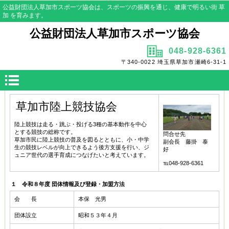
公益財団法人草加市スポーツ協会は、スポーツの振興を通じ、健康で明るい街 草
加 を育みます。
公益財団法人草加市スポーツ協会
048-928-6361
〒340-0022 埼玉県草加市瀬崎6-31-1
草加市陸上競技協会
陸上競技は走る・跳ぶ・投げる3種の基本動作を中心
とする競技の総称です。
問合せ先
草加市民に陸上競技の普及を図るとともに、小・中学
副会長 藤掛 泰
生の競技レベルが向上できるよう後方支援を行い、ジ
好
ュニア世代の選手育成につなげたいと考えています。
℡048-928-6361
１ 令和８年度 団体情報及び登録・加盟方法
会 長
本保 光男
団体設立
昭和５３年４月