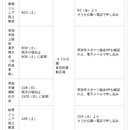
春期
ジュ
5/1（金）より
ニア
6/13（土）
そうか公園へ電話で申し込み
陸上
教室
草加
市陸
上競
技
選手
9/19（土）
草加市スポーツ協会HPを確認
権大
雨天の場合は
の上、電子メールで申し込み
会
9/26（土）に延期
そうか公
（市
園
民体
多目的運
育
動広場
祭）
草加
市健
11/8（日）
草加市スポーツ協会HPを確認
康駅
雨天の場合は
の上、電子メールで申し込み
伝大
11/15（日）に延期
会
秋季
ジュ
11/3（火）より
ニア
12/5（土）
そうか公園へ電話で申し込み
陸上
教室