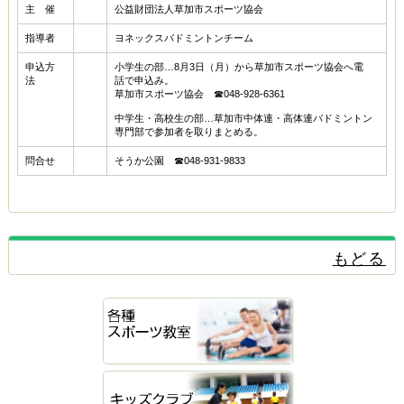
主 催
公益財団法人草加市スポーツ協会
指導者
ヨネックスバドミントンチーム
申込方
小学生の部…8月3日（月）から草加市スポーツ協会へ電
法
話で申込み。
草加市スポーツ協会 ☎048-928-6361
中学生・高校生の部…草加市中体連・高体連バドミントン
専門部で参加者を取りまとめる。
問合せ
そうか公園 ☎048-931-9833
もどる