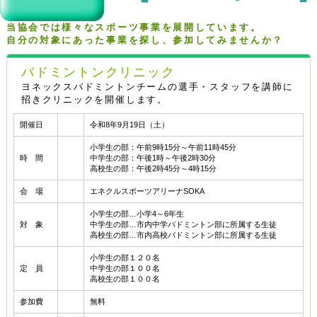
当協会では様々なスポーツ事業を展開しています。
自分の対象にあった事業を探し、参加してみませんか？
バドミントンクリニック
ヨネックスバドミントンチームの選手・スタッフを講師に
招きクリニックを開催します。
開催日
令和8年9月19日（土）
小学生の部：午前9時15分～午前11時45分
時 間
中学生の部：午後1時～午後2時30分
高校生の部：午後2時45分～4時15分
会 場
エネクルスポーツアリーナSOKA
小学生の部…小学4～6年生
対 象
中学生の部…市内中学バドミントン部に所属する生徒
高校生の部…市内高校バドミントン部に所属する生徒
小学生の部１２０名
定 員
中学生の部１００名
高校生の部１００名
参加費
無料