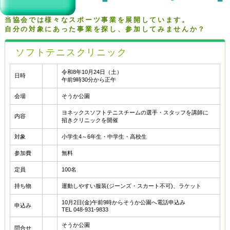
当協会では様々なスポーツ事業を展開しています。
自分の対象にあった事業を探し、参加してみませんか？
ソフトテニスクリニック
令和8年10月24日（土）
日時
午前9時30分から正午
会場
そうか公園
ヨネックスソフトテニスチームの選手・スタッフを講師に
内容
招きクリニックを開催
対象
小学生4～6年生・中学生・高校生
参加費
無料
定員
100名
持ち物
運動しやすい服装(ジーンズ・スカート不可)、ラケット
10月2日(金)午前9時からそうか公園へ電話申込み
申込み
TEL 048-931-9833
そうか公園
問合せ