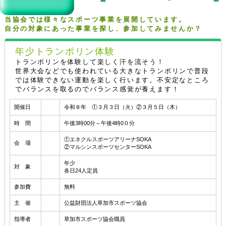
当協会では様々なスポーツ事業を展開しています。
自分の対象にあった事業を探し、参加してみませんか？
年少トランポリン体験
トランポリンを体験して楽しく汗を流そう！
世界大会などでも使われている大きなトランポリンで普段
では体験できない運動を楽しく行います。不安定なところ
でバランスを取るのでバランス感覚が養えます！
開催日
令和８年 ①３月３日（火）②３月５日（木）
時 間
午後3時00分～午後4時0０分
①エネクルスポーツアリーナSOKA
会 場
②マルシンスポーツセンターSOKA
年少
対 象
各日24人定員
参加費
無料
主 催
公益財団法人草加市スポーツ協会
指導者
草加市スポーツ協会職員