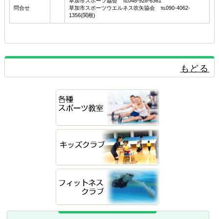
草加市スポーツ協会 ℡048‐928-6361
問合せ
草加市スポーツウエルネス吹矢協会 ℡090-4062-
1356(関根)
もどる