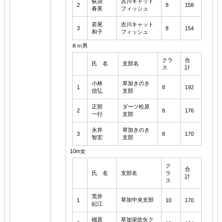
荻須
吉川キャット
2
8
158
春美
フィッシュ
若尾
吉川キャット
3
8
154
和子
フィッシュ
８ｍ男
クラ
合
氏 名
支部名
ス
計
小林
草加きのき
1
8
192
信弘
支部
正部
ダーツ松原
2
8
176
一行
支部
永井
草加きのき
3
8
170
智宏
支部
10m女
ク
合
氏 名
支部名
ラ
計
ス
荒井
草加中央支部
1
10
170
紀江
槇原
草加栄吹矢ク