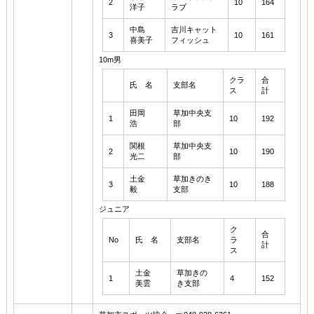
2
10
164
洋子
ラブ
中島
吉川キャット
3
10
161
喜美子
フィッシュ
10m男
クラ
合
氏 名
支部名
ス
計
田岡
草加中央支
1
10
192
浩
部
関根
草加中央支
2
10
190
光二
部
土金
草加きのき
3
10
188
毅
支部
ジュニア
ク
合
No
氏 名
支部名
ラ
計
ス
土金
草加きの
1
4
152
美雲
き支部