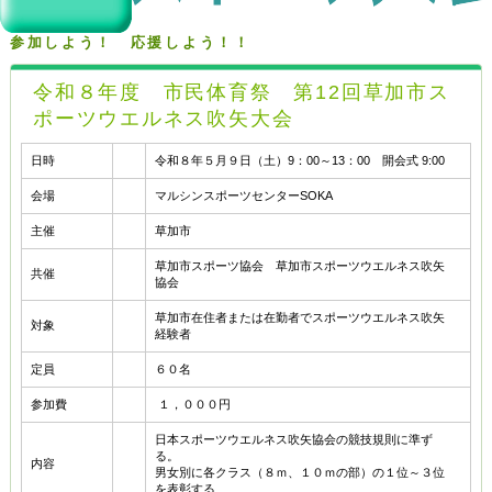
参加しよう！ 応援しよう！！
令和８年度 市民体育祭 第12回草加市ス
ポーツウエルネス吹矢大会
日時
令和８年５月９日（土）9：00～13：00 開会式 9:00
会場
マルシンスポーツセンターSOKA
主催
草加市
草加市スポーツ協会 草加市スポーツウエルネス吹矢
共催
協会
草加市在住者または在勤者でスポーツウエルネス吹矢
対象
経験者
定員
６０名
参加費
１，０００円
日本スポーツウエルネス吹矢協会の競技規則に準ず
る。
内容
男女別に各クラス（８ｍ、１０ｍの部）の１位～３位
を表彰する