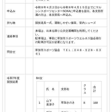
令和８年４月２日から令和８年４月１５日までにマル
申込み
シンスポーツセンターSOKAに申込書を提出。各支部所
属の方は、各支部長へ申込み。
持ち物
競技道具一式、運動しやすい服装、室内シューズ
来場は、出来る限り公共交通機関を利用してくださ
い。
連絡事項
駐車場は、事前に草加市スポーツウエルネス協会発行
の駐車許可証が必要になります。
草加市スポーツ協会 ＴＥＬ：０４８－９２８－６３
問合せ
６１
令和7年度
8m女
競技結果
ク
合
氏 名
支部名
ラ
計
ス
山下
草加きのき
1
8
168
美津子