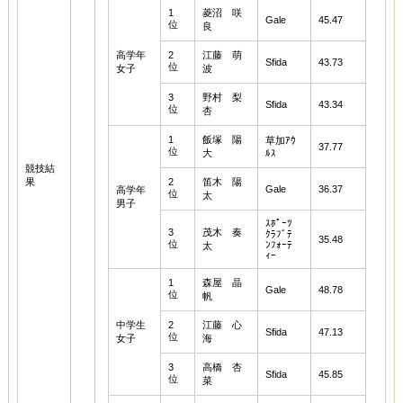
1
菱沼 咲
Gale
45.47
位
良
高学年
2
江藤 萌
Sfida
43.73
位
女子
波
3
野村 梨
Sfida
43.34
位
杏
1
飯塚 陽
草加ｱｳ
37.77
位
大
ﾙｽ
競技結
果
2
笛木 陽
Gale
36.37
高学年
位
太
男子
ｽﾎﾟｰﾂ
3
茂木 奏
ｸﾗﾌﾞﾃ
35.48
位
ﾝﾌｫｰﾃ
太
ｨｰ
1
森屋 晶
Gale
48.78
位
帆
中学生
2
江藤 心
Sfida
47.13
位
女子
海
3
高橋 杏
Sfida
45.85
位
菜