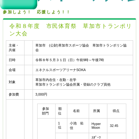
参加しよう！ 応援しよう！！
令和８年度 市民体育祭 草加市トランポリ
ン大会
主催・
草加市 (公財)草加市スポーツ協会 草加市トランポリン協
共催
会
日時
令和８年５月３１日（日）午前9時～午後7時
会場
エネクルスポーツアリーナSOKA
草加市内在住・在勤・在学
対象
草加市トランポリン協会所属・登録のクラブ員他
参加費
3,000円
参加
順
名前
所属
得点
部門
位
1
小池 佑
Hyper
32.45
位
Moon
佳
ｽﾎﾟｰﾂ