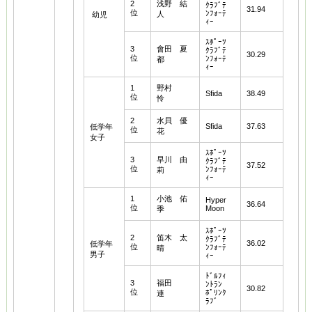
2
浅野 結
ｸﾗﾌﾞﾃ
31.94
位
ﾝﾌｫｰﾃ
人
幼児
ｨｰ
ｽﾎﾟｰﾂ
3
會田 夏
ｸﾗﾌﾞﾃ
30.29
位
ﾝﾌｫｰﾃ
都
ｨｰ
1
野村
Sfida
38.49
位
怜
2
水貝 優
Sfida
37.63
低学年
位
花
女子
ｽﾎﾟｰﾂ
3
早川 由
ｸﾗﾌﾞﾃ
37.52
位
ﾝﾌｫｰﾃ
莉
ｨｰ
1
小池 佑
Hyper
36.64
位
Moon
季
ｽﾎﾟｰﾂ
2
笛木 太
ｸﾗﾌﾞﾃ
36.02
低学年
位
ﾝﾌｫｰﾃ
晴
男子
ｨｰ
ﾄﾞﾙﾌｨ
3
福田
ﾝﾄﾗﾝ
30.82
位
ﾎﾟﾘﾝｸ
連
ﾗﾌﾞ