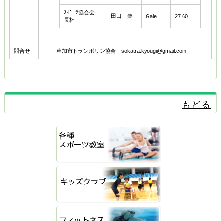
ｽﾎﾟｰﾂ協会会
田口 楽
Gale
27.60
長杯
問合せ
草加市トランポリン協会 sokatra.kyougi@gmail.com
もどる