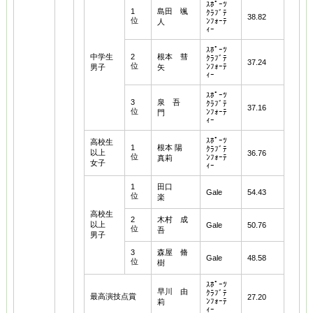
ｽﾎﾟｰﾂ
1
島田 颯
ｸﾗﾌﾞﾃ
38.82
位
ﾝﾌｫｰﾃ
人
ｨｰ
ｽﾎﾟｰﾂ
中学生
2
根本 彗
ｸﾗﾌﾞﾃ
37.24
位
ﾝﾌｫｰﾃ
男子
矢
ｨｰ
ｽﾎﾟｰﾂ
3
泉 吾
ｸﾗﾌﾞﾃ
37.16
位
ﾝﾌｫｰﾃ
門
ｨｰ
ｽﾎﾟｰﾂ
高校生
1
根本 陽
ｸﾗﾌﾞﾃ
以上
36.76
位
ﾝﾌｫｰﾃ
真莉
女子
ｨｰ
1
田口
Gale
54.43
位
楽
高校生
2
木村 成
以上
Gale
50.76
位
吾
男子
3
森屋 脩
Gale
48.58
位
樹
ｽﾎﾟｰﾂ
早川 由
ｸﾗﾌﾞﾃ
最高演技点賞
27.20
ﾝﾌｫｰﾃ
莉
ｨｰ